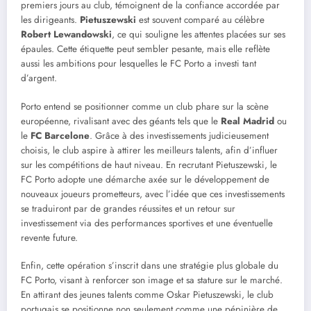
premiers jours au club, témoignent de la confiance accordée par
les dirigeants.
Pietuszewski
est souvent comparé au célèbre
Robert Lewandowski
, ce qui souligne les attentes placées sur ses
épaules. Cette étiquette peut sembler pesante, mais elle reflète
aussi les ambitions pour lesquelles le FC Porto a investi tant
d’argent.
Porto entend se positionner comme un club phare sur la scène
européenne, rivalisant avec des géants tels que le
Real Madrid
ou
le
FC Barcelone
. Grâce à des investissements judicieusement
choisis, le club aspire à attirer les meilleurs talents, afin d’influer
sur les compétitions de haut niveau. En recrutant Pietuszewski, le
FC Porto adopte une démarche axée sur le développement de
nouveaux joueurs prometteurs, avec l’idée que ces investissements
se traduiront par de grandes réussites et un retour sur
investissement via des performances sportives et une éventuelle
revente future.
Enfin, cette opération s’inscrit dans une stratégie plus globale du
FC Porto, visant à renforcer son image et sa stature sur le marché.
En attirant des jeunes talents comme Oskar Pietuszewski, le club
portugais se positionne non seulement comme une pépinière de