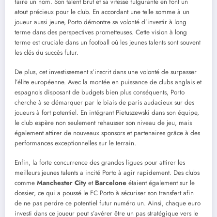
faire un nom. Son talent brut et sa vitesse fulgurante en font un
atout précieux pour le club. En accordant une telle somme à un
joueur aussi jeune, Porto démontre sa volonté d’investir à long
terme dans des perspectives prometteuses. Cette vision à long
terme est cruciale dans un football où les jeunes talents sont souvent
les clés du succès futur.
De plus, cet investissement s’inscrit dans une volonté de surpasser
l’élite européenne. Avec la montée en puissance de clubs anglais et
espagnols disposant de budgets bien plus conséquents, Porto
cherche à se démarquer par le biais de paris audacieux sur des
joueurs à fort potentiel. En intégrant Pietuszewski dans son équipe,
le club espère non seulement rehausser son niveau de jeu, mais
également attirer de nouveaux sponsors et partenaires grâce à des
performances exceptionnelles sur le terrain.
Enfin, la forte concurrence des grandes ligues pour attirer les
meilleurs jeunes talents a incité Porto à agir rapidement. Des clubs
comme
Manchester City
et
Barcelone
étaient également sur le
dossier, ce qui a poussé le FC Porto à sécuriser son transfert afin
de ne pas perdre ce potentiel futur numéro un. Ainsi, chaque euro
investi dans ce joueur peut s’avérer être un pas stratégique vers le