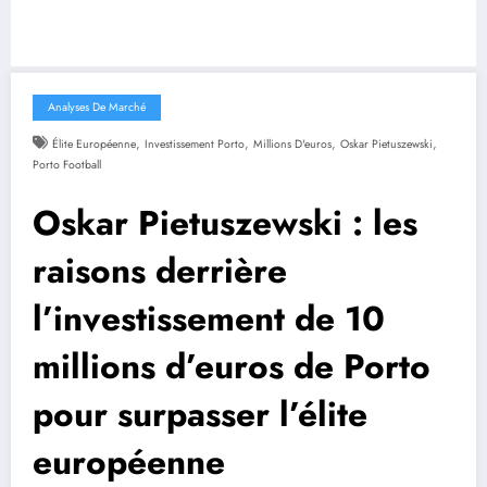
Analyses De Marché
,
,
,
,
Élite Européenne
Investissement Porto
Millions D'euros
Oskar Pietuszewski
Porto Football
Oskar Pietuszewski : les
raisons derrière
l’investissement de 10
millions d’euros de Porto
pour surpasser l’élite
européenne