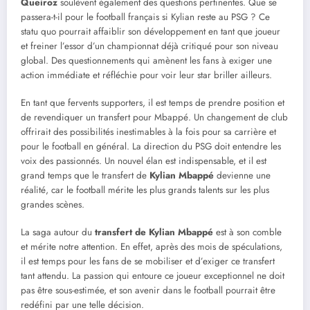
Queiroz
soulèvent également des questions pertinentes. Que se
passera-t-il pour le football français si Kylian reste au PSG ? Ce
statu quo pourrait affaiblir son développement en tant que joueur
et freiner l’essor d’un championnat déjà critiqué pour son niveau
global. Des questionnements qui amènent les fans à exiger une
action immédiate et réfléchie pour voir leur star briller ailleurs.
En tant que fervents supporters, il est temps de prendre position et
de revendiquer un transfert pour Mbappé. Un changement de club
offrirait des possibilités inestimables à la fois pour sa carrière et
pour le football en général. La direction du PSG doit entendre les
voix des passionnés. Un nouvel élan est indispensable, et il est
grand temps que le transfert de
Kylian Mbappé
devienne une
réalité, car le football mérite les plus grands talents sur les plus
grandes scènes.
La saga autour du
transfert de Kylian Mbappé
est à son comble
et mérite notre attention. En effet, après des mois de spéculations,
il est temps pour les fans de se mobiliser et d’exiger ce transfert
tant attendu. La passion qui entoure ce joueur exceptionnel ne doit
pas être sous-estimée, et son avenir dans le football pourrait être
redéfini par une telle décision.