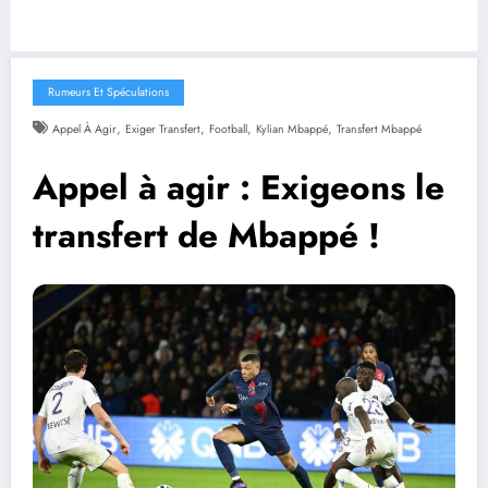
Rumeurs Et Spéculations
,
,
,
,
Appel À Agir
Exiger Transfert
Football
Kylian Mbappé
Transfert Mbappé
Appel à agir : Exigeons le
transfert de Mbappé !