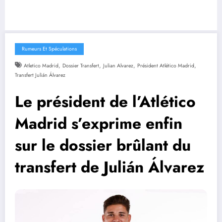
Rumeurs Et Spéculations
,
,
,
,
Atletico Madrid
Dossier Transfert
Julian Alvarez
Président Atlético Madrid
Transfert Julián Álvarez
Le président de l’Atlético
Madrid s’exprime enfin
sur le dossier brûlant du
transfert de Julián Álvarez