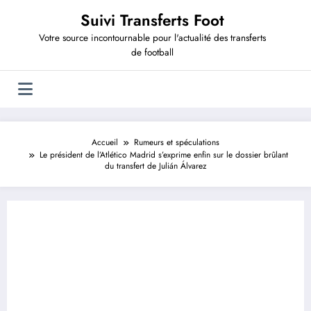
Aller
Suivi Transferts Foot
au
contenu
Votre source incontournable pour l'actualité des transferts
de football
Accueil
Rumeurs et spéculations
Le président de l’Atlético Madrid s’exprime enfin sur le dossier brûlant
du transfert de Julián Álvarez