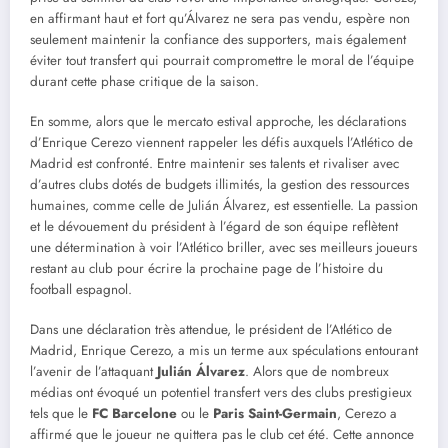
en affirmant haut et fort qu’Álvarez ne sera pas vendu, espère non
seulement maintenir la confiance des supporters, mais également
éviter tout transfert qui pourrait compromettre le moral de l’équipe
durant cette phase critique de la saison.
En somme, alors que le mercato estival approche, les déclarations
d’Enrique Cerezo viennent rappeler les défis auxquels l’Atlético de
Madrid est confronté. Entre maintenir ses talents et rivaliser avec
d’autres clubs dotés de budgets illimités, la gestion des ressources
humaines, comme celle de Julián Álvarez, est essentielle. La passion
et le dévouement du président à l’égard de son équipe reflètent
une détermination à voir l’Atlético briller, avec ses meilleurs joueurs
restant au club pour écrire la prochaine page de l’histoire du
football espagnol.
Dans une déclaration très attendue, le président de l’Atlético de
Madrid, Enrique Cerezo, a mis un terme aux spéculations entourant
l’avenir de l’attaquant
Julián Álvarez
. Alors que de nombreux
médias ont évoqué un potentiel transfert vers des clubs prestigieux
tels que le
FC Barcelone
ou le
Paris Saint-Germain
, Cerezo a
affirmé que le joueur ne quittera pas le club cet été. Cette annonce