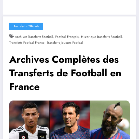
Transferts Officiels
,
,
,
Archives Transferts Football
Football Français
Historique Transferts Football
,
Transferts Football France
Transferts Joueurs Football
Archives Complètes des
Transferts de Football en
France