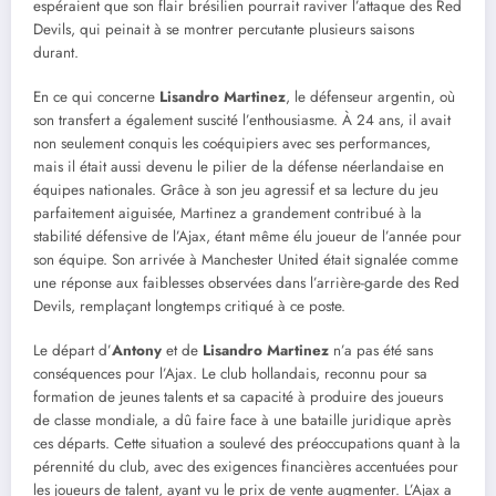
espéraient que son flair brésilien pourrait raviver l’attaque des Red
Devils, qui peinait à se montrer percutante plusieurs saisons
durant.
En ce qui concerne
Lisandro Martinez
, le défenseur argentin, où
son transfert a également suscité l’enthousiasme. À 24 ans, il avait
non seulement conquis les coéquipiers avec ses performances,
mais il était aussi devenu le pilier de la défense néerlandaise en
équipes nationales. Grâce à son jeu agressif et sa lecture du jeu
parfaitement aiguisée, Martinez a grandement contribué à la
stabilité défensive de l’Ajax, étant même élu joueur de l’année pour
son équipe. Son arrivée à Manchester United était signalée comme
une réponse aux faiblesses observées dans l’arrière-garde des Red
Devils, remplaçant longtemps critiqué à ce poste.
Le départ d’
Antony
et de
Lisandro Martinez
n’a pas été sans
conséquences pour l’Ajax. Le club hollandais, reconnu pour sa
formation de jeunes talents et sa capacité à produire des joueurs
de classe mondiale, a dû faire face à une bataille juridique après
ces départs. Cette situation a soulevé des préoccupations quant à la
pérennité du club, avec des exigences financières accentuées pour
les joueurs de talent, ayant vu le prix de vente augmenter. L’Ajax a