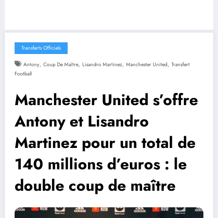
Transferts Officiels
,
,
,
,
Antony
Coup De Maître
Lisandro Martinez
Manchester United
Transfert
Football
Manchester United s’offre
Antony et Lisandro
Martinez pour un total de
140 millions d’euros : le
double coup de maître